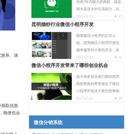
未来5年内最大的商机，就是
部分，当然，对于线上的各
因为其强大的引流能力，以
个行业微信小程序也有着巨
及微信这个巨大的社交平台
2018-04-25
넶
47
大的助力。小程序的未来现
所提供的助力。现在开发微
昆明婚纱行业微信小程序开发
在已经可以预期，而你开发
信小程序必将能够对接线上
微信小程序了吗？
随着微信小程序的正式上
市场连接线下，从而为商家
线，昆明微信小程序开发也
带来更多的盈利机会。那么
越来越受到大家的关注，各
小程序开发完成之后要怎么
优惠券、满
行各业也开始更加关注小程
2017-07-28
넶
46
推广呢？下面我们就来分享
序的发展动向，医疗，教育
微信小程序开发带来了哪些创业机会
几个比较实用的小程序推广
等行业都纷纷加入其中，那
引流的方法。
如今很多创业者们都自然而
么对于婚纱摄影行业该如何
然的将新的希望放在了微信
开发微信小程序呢？
小程序开发这个新生的事物
上，那么小程序开发能给创
2017-07-31
넶
49
业者们带来新的机会吗？答
序领取优惠
案是肯定的。但是机会体现
，顺便也会
在哪里呢？很多人却说不上
微信分销系统
来。就好像面前有一座巨大