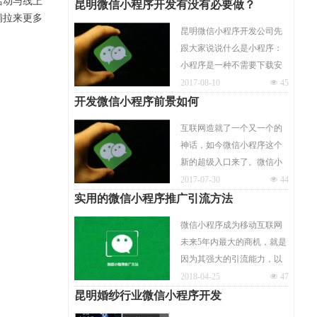
的金库，却不知道里面的金
活动与线上
昆明微信小程序开发有没有必要做？
子藏在哪里。
铺拉来更多
昆明微信小程序开发公司先
跟大家说说什么是小程序：
小程序是一种不需要下载安
装即可使用的应用，它实现
2017-08-10
넶
45
了应用“触手可及”的梦想，
开发微信小程序前景如何
用户扫一扫或者搜一下即可
互联网造就了一个又一个的
打开应用，让线上线下畅通
神话，如今微信小程序这个
无阻的一种新型模式。昆明
新的超级入口来了。微信小
小程序开发体现了“用完即
程序的发展具备了“天时地利
2017-07-30
넶
44
走”的理念，用户不用关心是
人和”，无论是哪个方面都意
实用的微信小程序推广引流方法
否安装太多应用的问题，应
味着小程序必将成为线下各
用将无处不在，随时可用，
微信小程序成为移动互联网
个行业获取红利的一个重要
但又无需安装卸载。
未来5年内最大的商机，就是
部分，当然，对于线上的各
因为其强大的引流能力，以
个行业微信小程序也有着巨
。
及微信这个巨大的社交平台
2018-04-25
넶
47
大的助力。小程序的未来现
所提供的助力。现在开发微
昆明婚纱行业微信小程序开发
在已经可以预期，而你开发
信小程序必将能够对接线上
微信小程序了吗？