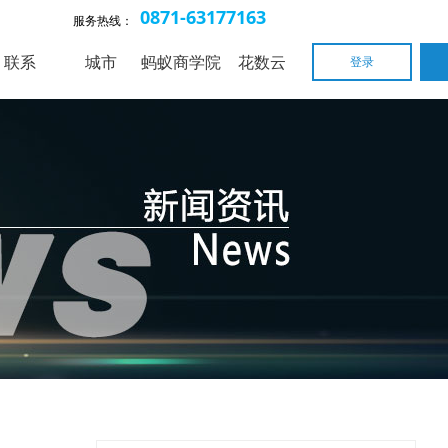
0871-63177163
服务热线：
联系
城市
蚂蚁商学院
花数云
登录