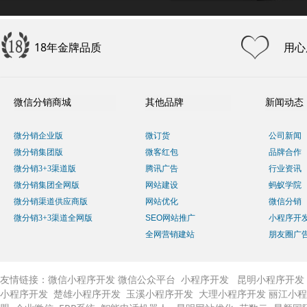
18年金牌品质
用心
微信分销商城
其他品牌
新闻动态
微分销企业版
微订货
公司新闻
微分销集团版
微客红包
品牌合作
微分销3+3渠道版
腾讯广告
行业资讯
微分销集团全网版
网站建设
蚂蚁学院
微分销渠道供应商版
网站优化
微信分销
微分销3+3渠道全网版
SEO网站推广
小程序开
全网营销建站
朋友圈广
友情链接：
微信小程序开发
微信公众平台
小程序开发
昆明小程序开发
小程序开发
楚雄小程序开发
玉溪小程序开发
大理小程序开发
丽江小程