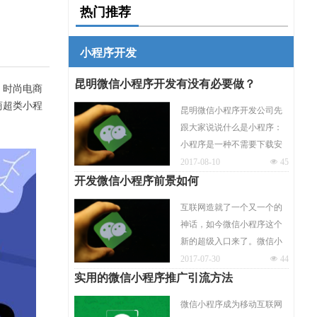
热门推荐
小程序开发
昆明微信小程序开发有没有必要做？
、时尚电商
商超类小程
昆明微信小程序开发公司先
跟大家说说什么是小程序：
小程序是一种不需要下载安
装即可使用的应用，它实现
2017-08-10
넶
45
了应用“触手可及”的梦想，
开发微信小程序前景如何
用户扫一扫或者搜一下即可
互联网造就了一个又一个的
打开应用，让线上线下畅通
神话，如今微信小程序这个
无阻的一种新型模式。昆明
新的超级入口来了。微信小
小程序开发体现了“用完即
程序的发展具备了“天时地利
2017-07-30
넶
44
走”的理念，用户不用关心是
人和”，无论是哪个方面都意
实用的微信小程序推广引流方法
否安装太多应用的问题，应
味着小程序必将成为线下各
用将无处不在，随时可用，
微信小程序成为移动互联网
个行业获取红利的一个重要
但又无需安装卸载。