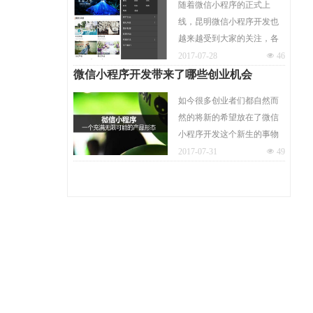
随着微信小程序的正式上
市场连接线下，从而为商家
线，昆明微信小程序开发也
带来更多的盈利机会。那么
越来越受到大家的关注，各
小程序开发完成之后要怎么
行各业也开始更加关注小程
2017-07-28
넶
46
推广呢？下面我们就来分享
序的发展动向，医疗，教育
微信小程序开发带来了哪些创业机会
几个比较实用的小程序推广
等行业都纷纷加入其中，那
引流的方法。
如今很多创业者们都自然而
么对于婚纱摄影行业该如何
然的将新的希望放在了微信
开发微信小程序呢？
小程序开发这个新生的事物
上，那么小程序开发能给创
2017-07-31
넶
49
业者们带来新的机会吗？答
案是肯定的。但是机会体现
在哪里呢？很多人却说不上
来。就好像面前有一座巨大
的金库，却不知道里面的金
子藏在哪里。