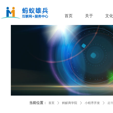
首页
关于
文
当前位置：
首页
ꄲ
蚂蚁商学院
ꄲ
小程序开发
ꄲ
超